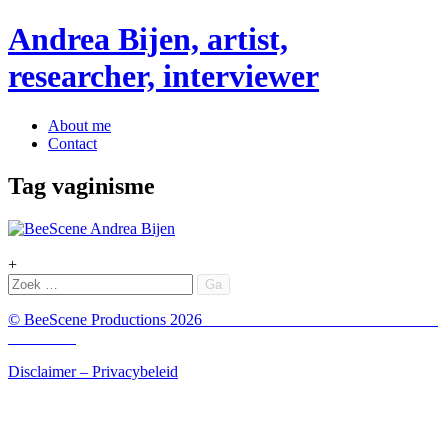
Andrea Bijen, artist,
researcher, interviewer
Menu
Spring
About me
naar
Contact
inhoud
Tag
vaginisme
+
Zoeken
© BeeScene Productions 2026
Disclaimer –
Privacybeleid